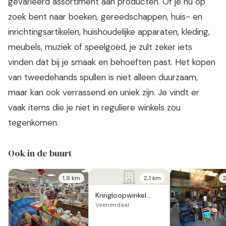
gevarieerd assortiment aan producten. Of je nu op
zoek bent naar boeken, gereedschappen, huis- en
inrichtingsartikelen, huishoudelijke apparaten, kleding,
meubels, muziek of speelgoed, je zult zeker iets
vinden dat bij je smaak en behoeften past. Het kopen
van tweedehands spullen is niet alleen duurzaam,
maar kan ook verrassend en uniek zijn. Je vindt er
vaak items die je niet in reguliere winkels zou
tegenkomen.
Ook in de buurt
1,9 km
2,1 km
Kringloopwinkel
Mazzeltje
Veenendaal