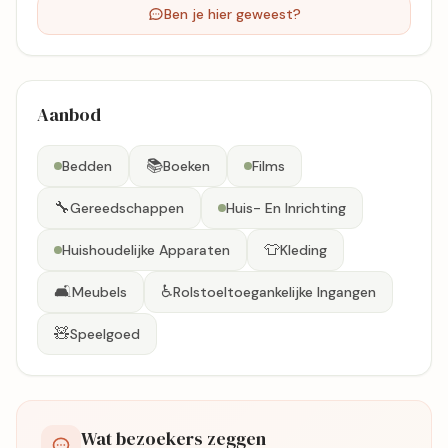
Ben je hier geweest?
Aanbod
📚
Bedden
Boeken
Films
🔧
Gereedschappen
Huis- En Inrichting
👕
Huishoudelijke Apparaten
Kleding
🛋️
♿
Meubels
Rolstoeltoegankelijke Ingangen
🧸
Speelgoed
Wat bezoekers zeggen