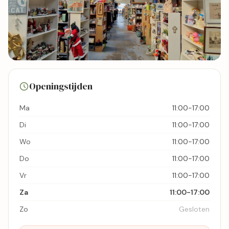
15 foto's
Openingstijden
Bekijk kaart
Ma
11:00-17:00
Di
11:00-17:00
Wo
11:00-17:00
Do
11:00-17:00
Vr
11:00-17:00
Za
11:00-17:00
Zo
Gesloten