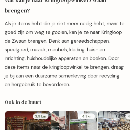
Wat kan je naar Kringloopwinkel Zwaan
brengen?
Als je items hebt die je niet meer nodig hebt, maar te
goed zijn om weg te gooien, kan je ze naar Kringloop
de Zwaan brengen. Denk aan gereedschappen,
speelgoed, muziek, meubels, kleding, huis- en
inrichting, huishoudelijke apparaten en boeken. Door
deze items naar de kringloopwinkel te brengen, draag
je bij aan een duurzame samenleving door recycling
en hergebruik te bevorderen.
Ook in de buurt
3,9 km
4,1 km
4