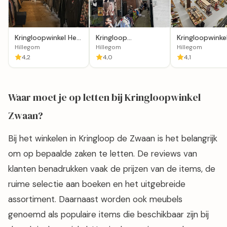
Kringloopwinkel Het
Kringloop
Kringloopwinke
huis van Tante
Zandvoort in
RataPlan Hille
Hillegom
Hillegom
Hillegom
Trees
Hillegom
4,2
4,0
4,1
Waar moet je op letten bij Kringloopwinkel
Zwaan?
Bij het winkelen in Kringloop de Zwaan is het belangrijk
om op bepaalde zaken te letten. De reviews van
klanten benadrukken vaak de prijzen van de items, de
ruime selectie aan boeken en het uitgebreide
assortiment. Daarnaast worden ook meubels
genoemd als populaire items die beschikbaar zijn bij