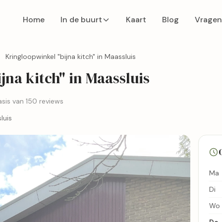
Home
In de buurt
Kaart
Blog
Vragen
Kringloopwinkel "bijna kitch" in Maassluis
na kitch" in Maassluis
sis van 150 reviews
luis
Ma
Di
Wo