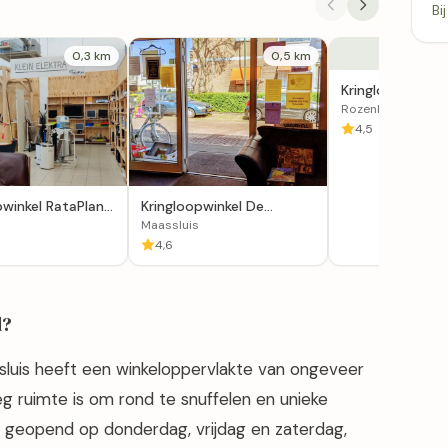
Bi
0,3 km
0,5 km
Kringloopwinke
Kans in Rozenbu
Rozenburg
4,5
pwinkel RataPlan
Kringloopwinkel De
s
Doorsluizer in Maassluis
Maassluis
4,6
l?
assluis heeft een winkeloppervlakte van ongeveer
 ruimte is om rond te snuffelen en unieke
s geopend op donderdag, vrijdag en zaterdag,