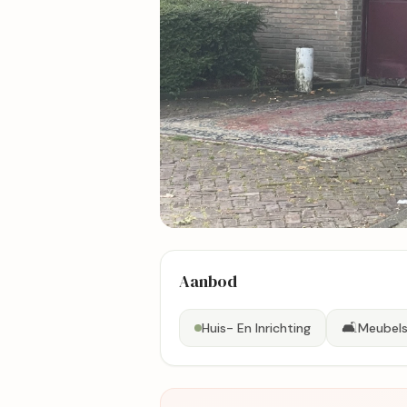
12 foto's
Aanbod
Bekijk kaart
🛋️
Huis- En Inrichting
Meubel