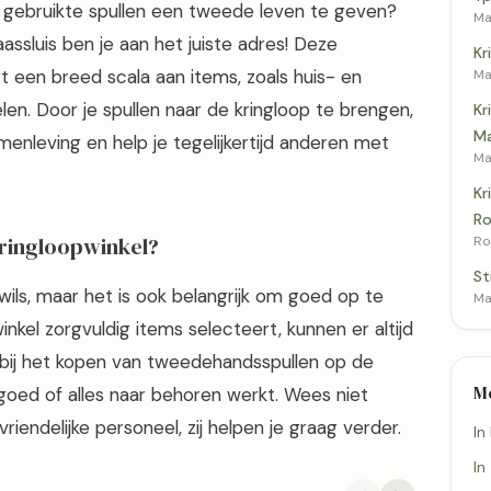
e gebruikte spullen een tweede leven te geven?
Ma
Maassluis ben je aan het juiste adres! Deze
Kr
t een breed scala aan items, zoals huis- en
Ma
elen. Door je spullen naar de kringloop te brengen,
Kr
Ma
enleving en help je tegelijkertijd anderen met
Ma
Kr
Ro
Kringloopwinkel?
Ro
St
t wils, maar het is ook belangrijk om goed op te
Ma
inkel zorgvuldig items selecteert, kunnen er altijd
bij het kopen van tweedehandsspullen op de
M
 goed of alles naar behoren werkt. Wees niet
iendelijke personeel, zij helpen je graag verder.
In
In