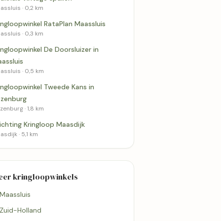
assluis · 0,2 km
ingloopwinkel RataPlan Maassluis
assluis · 0,3 km
ingloopwinkel De Doorsluizer in
assluis
assluis · 0,5 km
ingloopwinkel Tweede Kans in
zenburg
zenburg · 1,8 km
ichting Kringloop Maasdijk
asdijk · 5,1 km
eer kringloopwinkels
 Maassluis
 Zuid-Holland