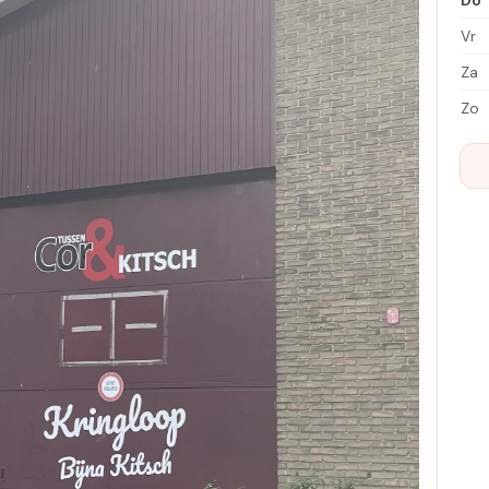
Do
Vr
Za
Zo