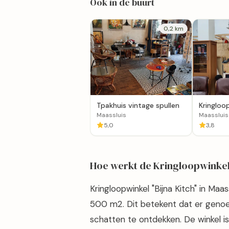
Ook in de buurt
0,2 km
Tpakhuis vintage spullen
Kringloo
Maasslui
Maassluis
Maassluis
5,0
3,8
Hoe werkt de Kringloopwinke
Kringloopwinkel "Bijna Kitch" in Ma
500 m2. Dit betekent dat er genoeg
schatten te ontdekken. De winkel i