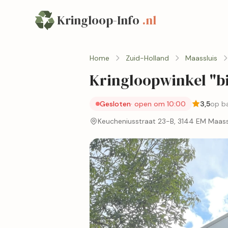
Kringloop-Info
.nl
Home
Zuid-Holland
Maassluis
Kringloopwinkel "bij
Gesloten
· open om 10:00
3,5
op ba
Keucheniusstraat 23-B, 3144 EM Maass