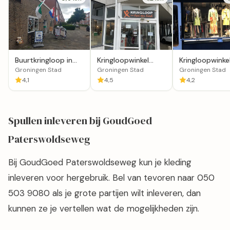
Buurtkringloop in
Kringloopwinkel
Kringloopwinke
Groningen
voor Red een Kind
2ndCloset in
Groningen Stad
Groningen Stad
Groningen Stad
Groningen
4,1
4,5
4,2
Spullen inleveren bij GoudGoed
Paterswoldseweg
Bij GoudGoed Paterswoldseweg kun je kleding
inleveren voor hergebruik. Bel van tevoren naar 050
503 9080 als je grote partijen wilt inleveren, dan
kunnen ze je vertellen wat de mogelijkheden zijn.