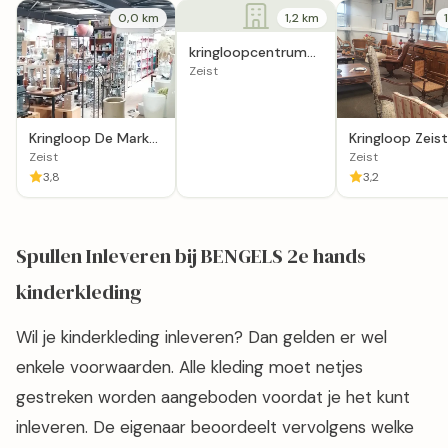
0,0 km
1,2 km
kringloopcentrum
verzamelwens
Zeist
Kringloop De Markt
Kringloop Zeist
Zeist
Zeist
Zeist
3,8
3,2
Spullen Inleveren bij BENGELS 2e hands
kinderkleding
Wil je kinderkleding inleveren? Dan gelden er wel
enkele voorwaarden. Alle kleding moet netjes
gestreken worden aangeboden voordat je het kunt
inleveren. De eigenaar beoordeelt vervolgens welke