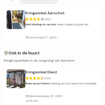
Kringwinkel Aarschot
(102)
Veel kleding en servies
maar hogere prijzen en
beperkte parkeergelegenheid.
Betaald parkeren in de buurt
Amerstraat 17 · 3200 ·
Ook in de buurt
Kringloopwinkels in de omgeving van Aarschot.
Kringwinkel Diest
(102)
Ruim assortiment
kleding en huisraad met vriendelijk
personeel.
Nijverheidslaan 33 · 3290
14,1 km