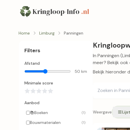
Kringloop-Info
.nl
Home
Limburg
Panningen
Kringloopw
Filters
In Panningen (Lim
meer? Bekijk ook 
Afstand
50 km
Bekijk hieronder 
Minimale score
Aanbod
Weergave
Lijs
📚
Boeken
(1)
Bouwmaterialen
(1)