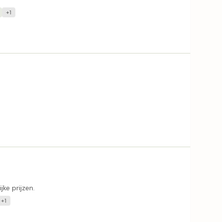
+1
ke prijzen.
+1