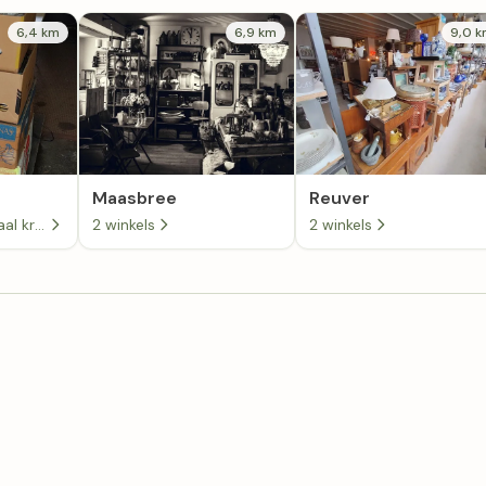
6,4 km
6,9 km
9,0 
Maasbree
Reuver
Eenmaal Andermaal kringloop in Meijel
2 winkels
2 winkels