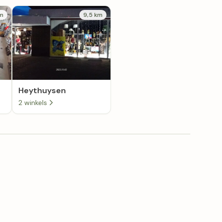
km
9,5 km
Heythuysen
2 winkels