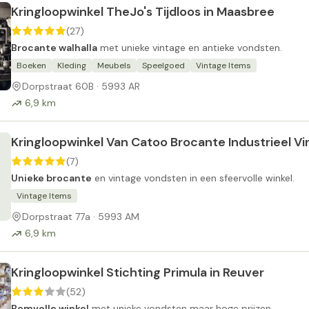
Kringloopwinkel TheJo's Tijdloos in Maasbree
(27)
Brocante walhalla
met unieke vintage en antieke vondsten.
Boeken
Kleding
Meubels
Speelgoed
Vintage Items
Dorpstraat 60B · 5993 AR
6,9 km
Kringloopwinkel Van Catoo Brocante Industrieel V
(7)
Unieke brocante
en vintage vondsten in een sfeervolle winkel.
Vintage Items
Dorpstraat 77a · 5993 AM
6,9 km
Kringloopwinkel Stichting Primula in Reuver
(52)
Bomvolle winkel
met unieke vondsten maar hoge prijzen.