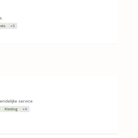
s.
els
+3
ndelijke service.
Kleding
+4