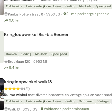
Elektronica
Huishoudelijke Artikelen
Kleding
Meubels
Speelgoed
Ruime parkeergelegenheid
Paulus Potterstraat 8 · 5953 JG ·
9,0 km
Kringloopwinkel Bis-bis Reuver
Boeken
Kleding
Meubels
Speelgoed
Broeklaan 120 · 5953 NB
9,4 km
kringloopwinkel walk13
(21)
Ruime winkel
met diverse brocante en vintage spullen voor redelij
Elektronica
Huishoudelijke Artikelen
Kleding
Schoenen
Vintage
Voldoende parkeerplaatsen
Walk 13 · 6093 GS ·