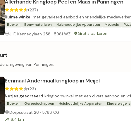
Allerhande Kringloop Peel en Maas in Panningen
(237)
Ruime winkel
met gevarieerd aanbod en vriendelijke medewerker
Boeken
Bouwmaterialen
Huishoudelijke Apparaten
Meubels
Puzz
Gratis parkeren
J. F. Kennedylaan 258 · 5981 WZ ·
urt
n de omgeving van Panningen.
Eenmaal Andermaal kringloop in Meijel
(23)
Netjes gesorteerd
kringloopwinkel met een divers aanbod en vrie
Boeken
Gereedschappen
Huishoudelijke Apparaten
Kinderwagens
Dorpsstraat 26 · 5768 CG
6,4 km