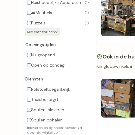
Huishoudelijke Apparaten
(1)
🛋️
Meubels
(1)
Puzzels
(1)
Alle categorieën
Openingstijden
Nu geopend
Ook in de bu
Open op zondag
Kringloopwinkels i
Diensten
Rolstoeltoegankelijk
Thuisbezorgd
Spullen inleveren
Spullen ophalen
Inleveren en ophalen: bevestigd
door de winkel zelf.