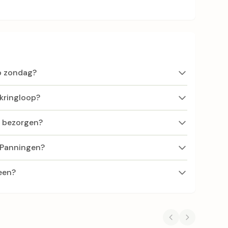
op zondag?
 kringloop?
f bezorgen?
n Panningen?
een?