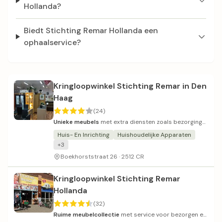
Hollanda?
Biedt Stichting Remar Hollanda een
ophaalservice?
Kringloopwinkel Stichting Remar in Den
Haag
(24)
Unieke meubels
met extra diensten zoals bezorging
en montage.
Huis- En Inrichting
Huishoudelijke Apparaten
+3
Boekhorststraat 26 · 2512 CR
Kringloopwinkel Stichting Remar
Hollanda
(32)
Ruime meubelcollectie
met service voor bezorgen en