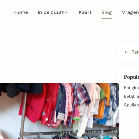
Home
In de buurt
Kaart
Blog
Vragen
Ter
Popula
Kringlo
Bekijk 
Spullen