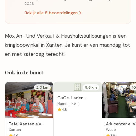
2026
Bekijk alle 5 beoordelingen
Mox An- Und Verkauf & Haushaltsauflösungen is een
kringloopwinkel in Xanten. Je kunt er van maandag tot
en met zaterdag terecht.
Ook in de buurt
2,0 km
9,6 km
10
GuGe-Laden
Mehrhoog
Hamminkeln
4,8
Tafel Xanten e.V.
Ark center e. V
Social Depart
Xanten
Wesel
Store
4,9
3,8