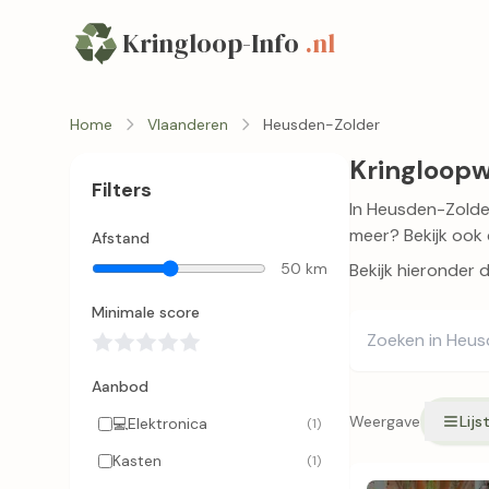
Kringloop-Info
.nl
Home
Vlaanderen
Heusden-Zolder
Kringloopw
Filters
In Heusden-Zolder
meer? Bekijk ook 
Afstand
50 km
Bekijk hieronder 
Minimale score
Aanbod
Weergave
Lijs
💻
Elektronica
(1)
Kasten
(1)