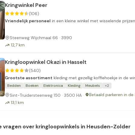
Kringwinkel Peer
(106)
Vriendelijk personeel
in een kleine winkel met wisselende prijzen
Steenweg Wijchmaal 66 · 3990
12,7 km
Kringloopwinkel Okazi in Hasselt
(540)
Grootste assortiment
kleding met gezellig koffiehoekje in de win
Bedden
Boeken
Elektronica
Kleding
Meubels
+2
Betaald parkeren in de
Sint-Truidersteenweg 150 · 3500 HA ·
13,1 km
 vragen over kringloopwinkels in Heusden-Zolder