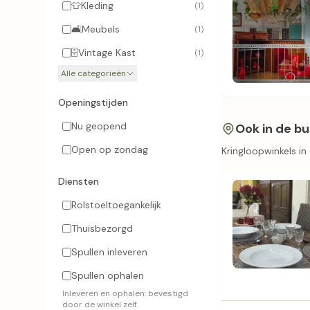
👕
Kleding
(1)
🛋️
Meubels
(1)
🗄️
Vintage Kast
(1)
Alle categorieën
Openingstijden
Nu geopend
Ook in de bu
Open op zondag
Kringloopwinkels i
Diensten
Rolstoeltoegankelijk
Thuisbezorgd
Spullen inleveren
Spullen ophalen
Inleveren en ophalen: bevestigd
door de winkel zelf.