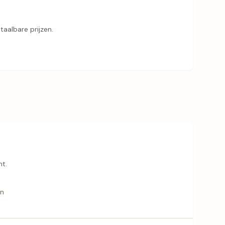
aalbare prijzen.
nt.
en