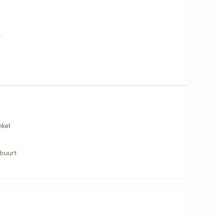
.
kel.
 buurt