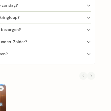
op zondag?
 kringloop?
f bezorgen?
Heusden-Zolder?
een?
km