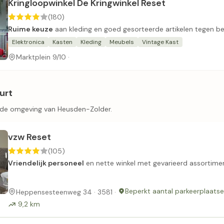
Kringloopwinkel De Kringwinkel Reset
(180)
Ruime keuze
aan kleding en goed gesorteerde artikelen tegen bet
Elektronica
Kasten
Kleding
Meubels
Vintage Kast
Marktplein 9/10 ·
urt
n de omgeving van Heusden-Zolder.
vzw Reset
(105)
Vriendelijk personeel
en nette winkel met gevarieerd assortime
Beperkt aantal parkeerplaats
Heppensesteenweg 34 · 3581 ·
9,2 km