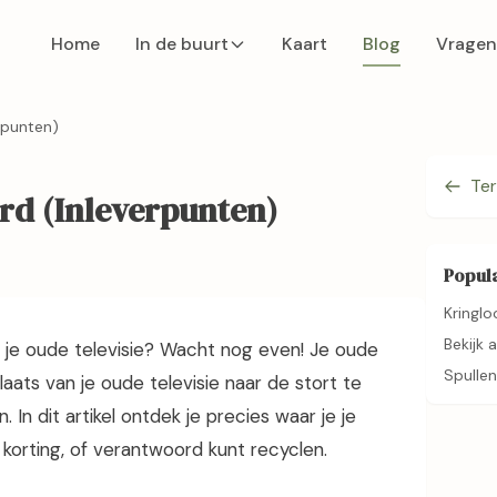
Home
In de buurt
Kaart
Blog
Vragen
erpunten)
Ter
ard (Inleverpunten)
Popula
Kringlo
Bekijk 
 je oude televisie? Wacht nog even! Je oude
Spullen
plaats van je oude televisie naar de stort te
 In dit artikel ontdek je precies waar je je
r korting, of verantwoord kunt recyclen.