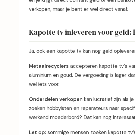
en je krijgt direct contant geld of een bankov
verkopen, maar je bent er wel direct vanaf.
Kapotte tv inleveren voor geld: 
Ja, ook een kapotte tv kan nog geld opleveren. 
Metaalrecyclers
accepteren kapotte tv’s van
aluminium en goud. De vergoeding is lager da
wel iets voor.
Onderdelen verkopen
kan lucratief zijn als 
zoeken hobbyisten en reparateurs naar speci
werkend moederbord? Dat kan nog interessant
Let op:
sommige mensen zoeken kapotte tv’s o