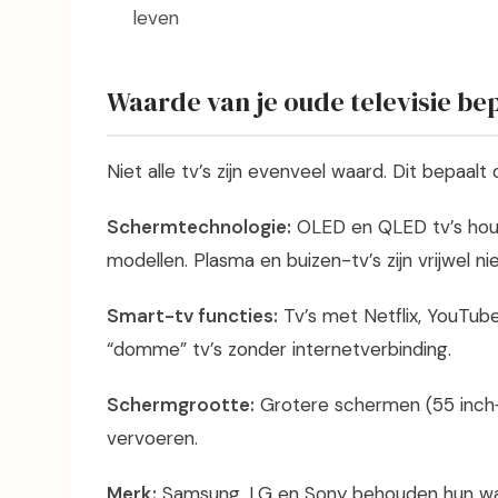
leven
Waarde van je oude televisie be
Niet alle tv’s zijn evenveel waard. Dit bepaalt d
Schermtechnologie:
OLED en QLED tv’s hou
modellen. Plasma en buizen-tv’s zijn vrijwel n
Smart-tv functies:
Tv’s met Netflix, YouTub
“domme” tv’s zonder internetverbinding.
Schermgrootte:
Grotere schermen (55 inch+)
vervoeren.
Merk:
Samsung, LG en Sony behouden hun wa